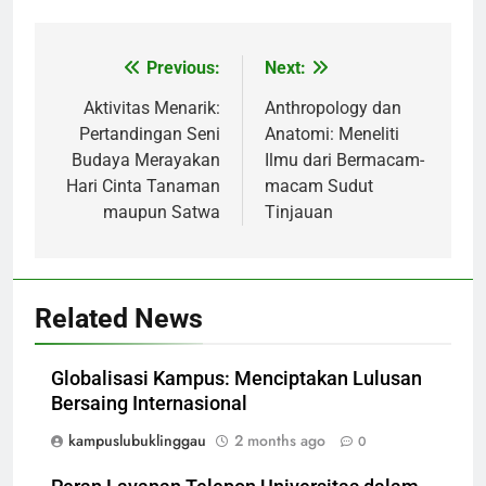
Previous:
Next:
Post
navigation
Aktivitas Menarik:
Anthropology dan
Pertandingan Seni
Anatomi: Meneliti
Budaya Merayakan
Ilmu dari Bermacam-
Hari Cinta Tanaman
macam Sudut
maupun Satwa
Tinjauan
Related News
Globalisasi Kampus: Menciptakan Lulusan
Bersaing Internasional
kampuslubuklinggau
2 months ago
0